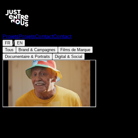
Projets
Projets
Contact
Contact
/
FR
EN
Tous
Brand & Campagnes
Films de Marque
Documentaire & Portraits
Digital & Social